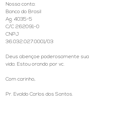
Nossa conta:
Banco do Brasil 
Ag. 4035-5
C/C 262091-0
CNPJ
36.032.027.0001/03
Deus abençoe poderosamente sua 
vida. Estou orando por vc.
Com carinho, 
Pr. Evaldo Carlos dos Santos.