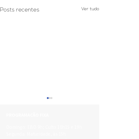
Ver tudo
Posts recentes
PROGRAMAÇÃO FIXA
Domingo: EBD 9h; Culto 10h15 e 19h
Segunda: Maturidade, às 15h