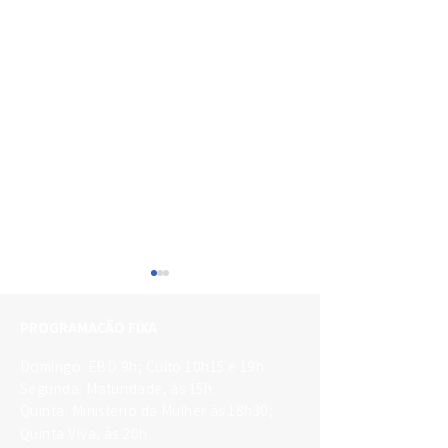
PROGRAMAÇÃO FIXA
Domingo: EBD 9h; Culto 10h15 e 19h
Segunda: Maturidade, às 15h
EBD Adolescen
Quinta: Ministério da Mulher às 18h30;
Move Talk acontece no
Quinta Viva, às 20h