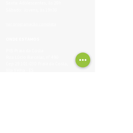
dia 12 de setembro, no
Sexta: Adolescentes, às 20h
Multiespaço
Sábado: Jovens, às 19h30
Ver programação completa
ONDE ESTAMOS
PIB Praia da Costa
Rua Lúcio Barcelar, nº 490
Cep
29.101-030
Praia da Costa,
Vila Velha - ES
(27) 3149-4700
|
(27) 98885-5282
Entrar em contato
OUTROS SITES
Jesus Vida Verão
Instagram PIB Praia da Costa
Instagram Juventude