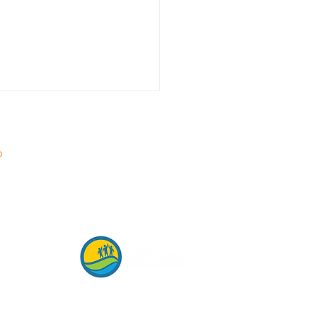
o
raia da Costa
ntude
eres
a Face
ebrando
para Missões Mundiais é
apassado
ça